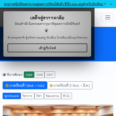
×
ประกาศนักเรียนสามารถดูผลการเรียนได้แล้ว ที่เว็บ sgs เมนูสำหรับนักเรียน
โรงเรียนเมืองมุกวิทยาคม
เสด็จสู่สวรรคาลัย
MUANGMUK WITTAYAKOM SCHOOL
น้อมสำนึกในพระมหากรุณาธิคุณตราบนิจนิรันดร์
❦
ข้าพระพุทธเจ้า ผู้บริหาร คณะครู นักเรียน โรงเรียนเมืองมุกวิทยาคม
กิจกรรมที่กำลังจะมาถึง
เข้าสู่เว็บไซต์
ปีการศึกษา 2569
ปีการศึกษา:
2569
2568
2567
ภาคเรียนที่ 1 (พ.ค. – ก.ย.)
ภาคเรียนที่ 2 (พ.ย. – มี.ค.)
ทุกประเภท
วิชาการ
กีฬา
วัฒนธรรม
ทั่วไป