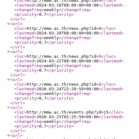
<loc
>
http://mmw.ac.th/news.php?id=5
</loc
>
<lastmod
>
2024-03-18T08:00:00+00:00
</lastmod
>
<changefreq
>
weekly
</changefreq
>
<priority
>
0.7
</priority
>
</url
>
<url
>
<loc
>
http://mmw.ac.th/news.php?id=4
</loc
>
<lastmod
>
2024-03-20T08:00:00+00:00
</lastmod
>
<changefreq
>
weekly
</changefreq
>
<priority
>
0.7
</priority
>
</url
>
<url
>
<loc
>
http://mmw.ac.th/news.php?id=3
</loc
>
<lastmod
>
2024-03-22T08:00:00+00:00
</lastmod
>
<changefreq
>
weekly
</changefreq
>
<priority
>
0.7
</priority
>
</url
>
<url
>
<loc
>
http://mmw.ac.th/news.php?id=2
</loc
>
<lastmod
>
2026-03-24T22:20:50+00:00
</lastmod
>
<changefreq
>
weekly
</changefreq
>
<priority
>
0.7
</priority
>
</url
>
<url
>
<loc
>
http://mmw.ac.th/events.php?id=15
</loc
>
<lastmod
>
2026-03-25T02:25:50+00:00
</lastmod
>
<changefreq
>
weekly
</changefreq
>
<priority
>
0.7
</priority
>
</url
>
<url
>