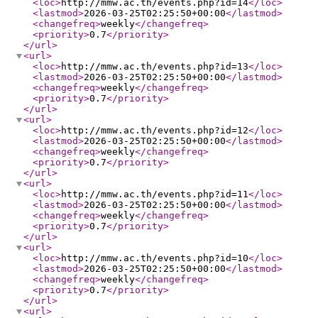
<loc
>
http://mmw.ac.th/events.php?id=14
</loc
>
<lastmod
>
2026-03-25T02:25:50+00:00
</lastmod
>
<changefreq
>
weekly
</changefreq
>
<priority
>
0.7
</priority
>
</url
>
<url
>
<loc
>
http://mmw.ac.th/events.php?id=13
</loc
>
<lastmod
>
2026-03-25T02:25:50+00:00
</lastmod
>
<changefreq
>
weekly
</changefreq
>
<priority
>
0.7
</priority
>
</url
>
<url
>
<loc
>
http://mmw.ac.th/events.php?id=12
</loc
>
<lastmod
>
2026-03-25T02:25:50+00:00
</lastmod
>
<changefreq
>
weekly
</changefreq
>
<priority
>
0.7
</priority
>
</url
>
<url
>
<loc
>
http://mmw.ac.th/events.php?id=11
</loc
>
<lastmod
>
2026-03-25T02:25:50+00:00
</lastmod
>
<changefreq
>
weekly
</changefreq
>
<priority
>
0.7
</priority
>
</url
>
<url
>
<loc
>
http://mmw.ac.th/events.php?id=10
</loc
>
<lastmod
>
2026-03-25T02:25:50+00:00
</lastmod
>
<changefreq
>
weekly
</changefreq
>
<priority
>
0.7
</priority
>
</url
>
<url
>