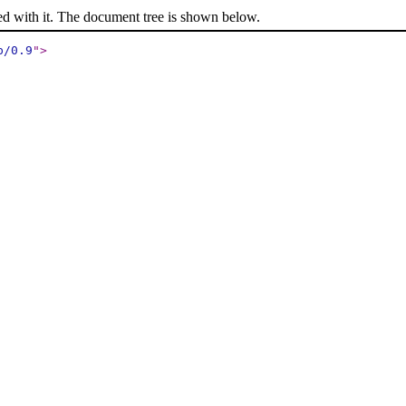
ed with it. The document tree is shown below.
p/0.9
"
>