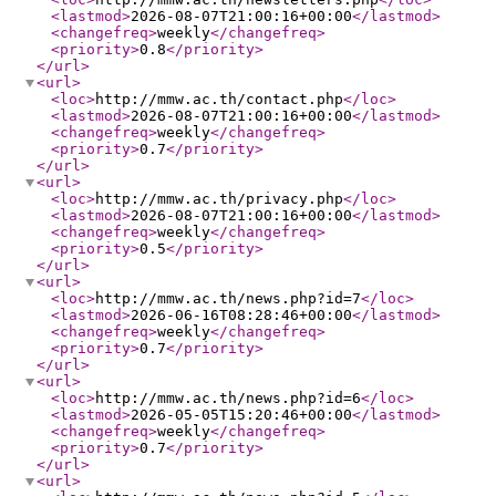
<lastmod
>
2026-08-07T21:00:16+00:00
</lastmod
>
<changefreq
>
weekly
</changefreq
>
<priority
>
0.8
</priority
>
</url
>
<url
>
<loc
>
http://mmw.ac.th/contact.php
</loc
>
<lastmod
>
2026-08-07T21:00:16+00:00
</lastmod
>
<changefreq
>
weekly
</changefreq
>
<priority
>
0.7
</priority
>
</url
>
<url
>
<loc
>
http://mmw.ac.th/privacy.php
</loc
>
<lastmod
>
2026-08-07T21:00:16+00:00
</lastmod
>
<changefreq
>
weekly
</changefreq
>
<priority
>
0.5
</priority
>
</url
>
<url
>
<loc
>
http://mmw.ac.th/news.php?id=7
</loc
>
<lastmod
>
2026-06-16T08:28:46+00:00
</lastmod
>
<changefreq
>
weekly
</changefreq
>
<priority
>
0.7
</priority
>
</url
>
<url
>
<loc
>
http://mmw.ac.th/news.php?id=6
</loc
>
<lastmod
>
2026-05-05T15:20:46+00:00
</lastmod
>
<changefreq
>
weekly
</changefreq
>
<priority
>
0.7
</priority
>
</url
>
<url
>