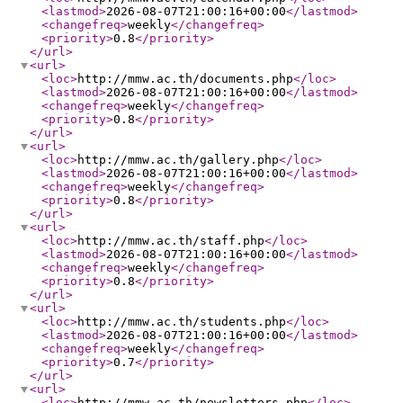
<lastmod
>
2026-08-07T21:00:16+00:00
</lastmod
>
<changefreq
>
weekly
</changefreq
>
<priority
>
0.8
</priority
>
</url
>
<url
>
<loc
>
http://mmw.ac.th/documents.php
</loc
>
<lastmod
>
2026-08-07T21:00:16+00:00
</lastmod
>
<changefreq
>
weekly
</changefreq
>
<priority
>
0.8
</priority
>
</url
>
<url
>
<loc
>
http://mmw.ac.th/gallery.php
</loc
>
<lastmod
>
2026-08-07T21:00:16+00:00
</lastmod
>
<changefreq
>
weekly
</changefreq
>
<priority
>
0.8
</priority
>
</url
>
<url
>
<loc
>
http://mmw.ac.th/staff.php
</loc
>
<lastmod
>
2026-08-07T21:00:16+00:00
</lastmod
>
<changefreq
>
weekly
</changefreq
>
<priority
>
0.8
</priority
>
</url
>
<url
>
<loc
>
http://mmw.ac.th/students.php
</loc
>
<lastmod
>
2026-08-07T21:00:16+00:00
</lastmod
>
<changefreq
>
weekly
</changefreq
>
<priority
>
0.7
</priority
>
</url
>
<url
>
<loc
>
http://mmw.ac.th/newsletters.php
</loc
>