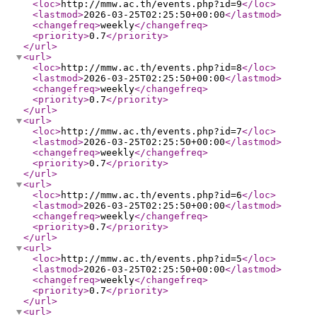
<loc
>
http://mmw.ac.th/events.php?id=9
</loc
>
<lastmod
>
2026-03-25T02:25:50+00:00
</lastmod
>
<changefreq
>
weekly
</changefreq
>
<priority
>
0.7
</priority
>
</url
>
<url
>
<loc
>
http://mmw.ac.th/events.php?id=8
</loc
>
<lastmod
>
2026-03-25T02:25:50+00:00
</lastmod
>
<changefreq
>
weekly
</changefreq
>
<priority
>
0.7
</priority
>
</url
>
<url
>
<loc
>
http://mmw.ac.th/events.php?id=7
</loc
>
<lastmod
>
2026-03-25T02:25:50+00:00
</lastmod
>
<changefreq
>
weekly
</changefreq
>
<priority
>
0.7
</priority
>
</url
>
<url
>
<loc
>
http://mmw.ac.th/events.php?id=6
</loc
>
<lastmod
>
2026-03-25T02:25:50+00:00
</lastmod
>
<changefreq
>
weekly
</changefreq
>
<priority
>
0.7
</priority
>
</url
>
<url
>
<loc
>
http://mmw.ac.th/events.php?id=5
</loc
>
<lastmod
>
2026-03-25T02:25:50+00:00
</lastmod
>
<changefreq
>
weekly
</changefreq
>
<priority
>
0.7
</priority
>
</url
>
<url
>