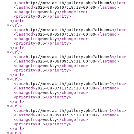
<loc
>
http://mmw.ac.th/gallery.php?album=5
</loc
>
<lastmod
>
2026-08-05T07:19:18+00:00
</lastmod
>
<changefreq
>
weekly
</changefreq
>
<priority
>
0.6
</priority
>
</url
>
<url
>
<loc
>
http://mmw.ac.th/gallery.php?album=4
</loc
>
<lastmod
>
2026-08-05T07:19:17+00:00
</lastmod
>
<changefreq
>
weekly
</changefreq
>
<priority
>
0.6
</priority
>
</url
>
<url
>
<loc
>
http://mmw.ac.th/gallery.php?album=3
</loc
>
<lastmod
>
2026-08-06T09:19:31+00:00
</lastmod
>
<changefreq
>
weekly
</changefreq
>
<priority
>
0.6
</priority
>
</url
>
<url
>
<loc
>
http://mmw.ac.th/gallery.php?album=2
</loc
>
<lastmod
>
2026-08-07T13:23:18+00:00
</lastmod
>
<changefreq
>
weekly
</changefreq
>
<priority
>
0.6
</priority
>
</url
>
<url
>
<loc
>
http://mmw.ac.th/gallery.php?album=1
</loc
>
<lastmod
>
2026-08-05T07:19:18+00:00
</lastmod
>
<changefreq
>
weekly
</changefreq
>
<priority
>
0.6
</priority
>
</url
>
<url
>