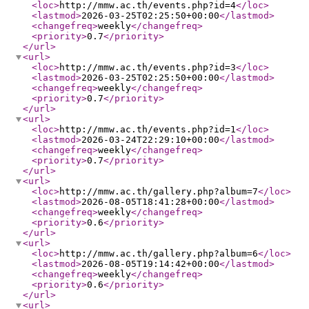
<loc
>
http://mmw.ac.th/events.php?id=4
</loc
>
<lastmod
>
2026-03-25T02:25:50+00:00
</lastmod
>
<changefreq
>
weekly
</changefreq
>
<priority
>
0.7
</priority
>
</url
>
<url
>
<loc
>
http://mmw.ac.th/events.php?id=3
</loc
>
<lastmod
>
2026-03-25T02:25:50+00:00
</lastmod
>
<changefreq
>
weekly
</changefreq
>
<priority
>
0.7
</priority
>
</url
>
<url
>
<loc
>
http://mmw.ac.th/events.php?id=1
</loc
>
<lastmod
>
2026-03-24T22:29:10+00:00
</lastmod
>
<changefreq
>
weekly
</changefreq
>
<priority
>
0.7
</priority
>
</url
>
<url
>
<loc
>
http://mmw.ac.th/gallery.php?album=7
</loc
>
<lastmod
>
2026-08-05T18:41:28+00:00
</lastmod
>
<changefreq
>
weekly
</changefreq
>
<priority
>
0.6
</priority
>
</url
>
<url
>
<loc
>
http://mmw.ac.th/gallery.php?album=6
</loc
>
<lastmod
>
2026-08-05T19:14:42+00:00
</lastmod
>
<changefreq
>
weekly
</changefreq
>
<priority
>
0.6
</priority
>
</url
>
<url
>