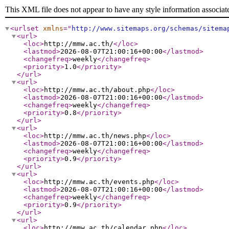
This XML file does not appear to have any style information associat
<urlset
xmlns
="
http://www.sitemaps.org/schemas/sitema
<url
>
<loc
>
http://mmw.ac.th/
</loc
>
<lastmod
>
2026-08-07T21:00:16+00:00
</lastmod
>
<changefreq
>
weekly
</changefreq
>
<priority
>
1.0
</priority
>
</url
>
<url
>
<loc
>
http://mmw.ac.th/about.php
</loc
>
<lastmod
>
2026-08-07T21:00:16+00:00
</lastmod
>
<changefreq
>
weekly
</changefreq
>
<priority
>
0.8
</priority
>
</url
>
<url
>
<loc
>
http://mmw.ac.th/news.php
</loc
>
<lastmod
>
2026-08-07T21:00:16+00:00
</lastmod
>
<changefreq
>
weekly
</changefreq
>
<priority
>
0.9
</priority
>
</url
>
<url
>
<loc
>
http://mmw.ac.th/events.php
</loc
>
<lastmod
>
2026-08-07T21:00:16+00:00
</lastmod
>
<changefreq
>
weekly
</changefreq
>
<priority
>
0.9
</priority
>
</url
>
<url
>
<loc
>
http://mmw.ac.th/calendar.php
</loc
>